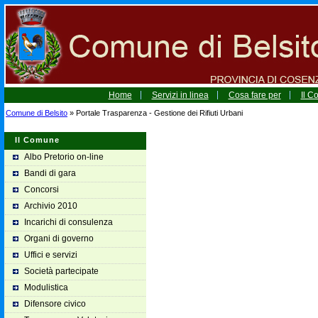
Home
Servizi in linea
Cosa fare per
Il 
Comune di Belsito
» Portale Trasparenza - Gestione dei Rifiuti Urbani
Il Comune
Albo Pretorio on-line
Bandi di gara
Concorsi
Archivio 2010
Incarichi di consulenza
Organi di governo
Uffici e servizi
Società partecipate
Modulistica
Difensore civico