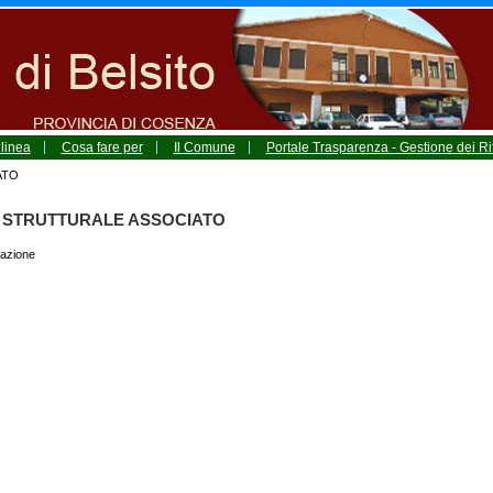
 linea
Cosa fare per
Il Comune
Portale Trasparenza - Gestione dei Rif
ATO
 STRUTTURALE ASSOCIATO
azione