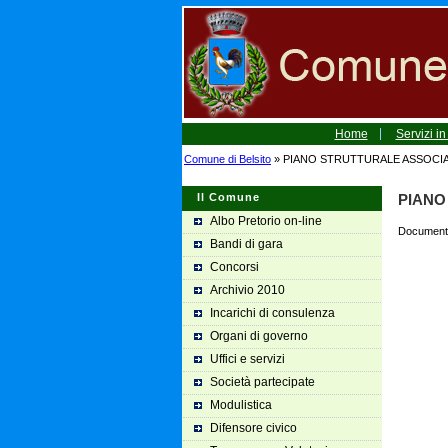
Home
Servizi in
Comune di Belsito
» PIANO STRUTTURALE ASSOCI
Il Comune
PIANO
Albo Pretorio on-line
Document
Bandi di gara
Concorsi
Archivio 2010
Incarichi di consulenza
Organi di governo
Uffici e servizi
Società partecipate
Modulistica
Difensore civico