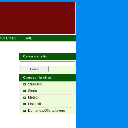
iuti Urbani
SPID
Cerca nel sito
Conosci la città
Stradario
Storia
Meteo
Link utili
Domanda/Offerta lavoro