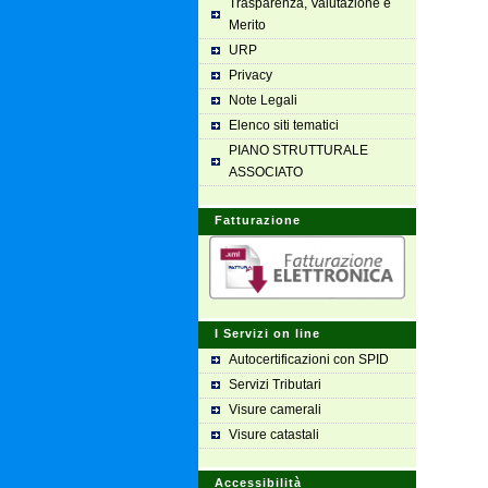
Trasparenza, Valutazione e
Merito
URP
Privacy
Note Legali
Elenco siti tematici
PIANO STRUTTURALE
ASSOCIATO
Fatturazione
I Servizi on line
Autocertificazioni con SPID
Servizi Tributari
Visure camerali
Visure catastali
Accessibilità