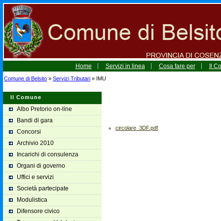
Home
Servizi in linea
Cosa fare per
Il 
Comune di Belsito
»
Servizi Tributari
» IMU
Il Comune
Albo Pretorio on-line
Bandi di gara
circolare_3DF.pdf
Concorsi
Archivio 2010
Incarichi di consulenza
Organi di governo
Uffici e servizi
Società partecipate
Modulistica
Difensore civico