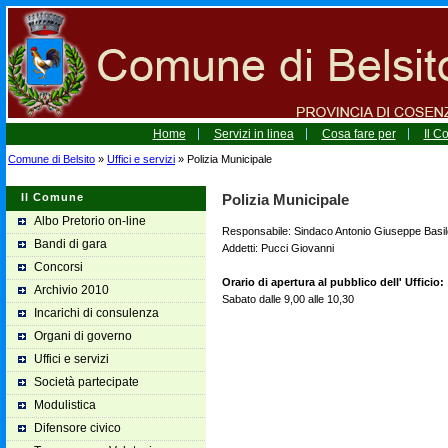
Home
Servizi in linea
Cosa fare per
Il 
Comune di Belsito
»
Uffici e servizi
» Polizia Municipale
Il Comune
Polizia Municipale
Albo Pretorio on-line
Responsabile: Sindaco Antonio Giuseppe Basil
Bandi di gara
Addetti: Pucci Giovanni
Concorsi
Orario di apertura al pubblico dell' Ufficio:
Archivio 2010
Sabato dalle 9,00 alle 10,30
Incarichi di consulenza
Organi di governo
Uffici e servizi
Società partecipate
Modulistica
Difensore civico