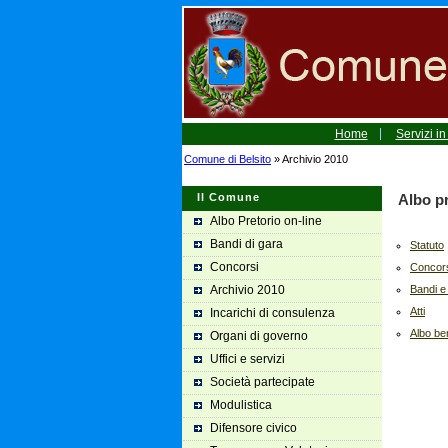
Home
Servizi in
Comune di Belsito
» Archivio 2010
Il Comune
Albo pr
Albo Pretorio on-line
Bandi di gara
Statuto
Concorsi
Concor
Archivio 2010
Bandi e
Atti
Incarichi di consulenza
Albo be
Organi di governo
Uffici e servizi
Società partecipate
Modulistica
Difensore civico