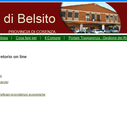
 linea
Cosa fare per
Il Comune
Portale Trasparenza - Gestione dei Rif
etorio on line
si
 avvisi
neficiari provvidenze economiche