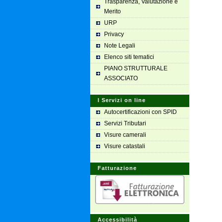
Trasparenza, Valutazione e
Merito
URP
Privacy
Note Legali
Elenco siti tematici
PIANO STRUTTURALE
ASSOCIATO
I Servizi on line
Autocertificazioni con SPID
Servizi Tributari
Visure camerali
Visure catastali
Fatturazione
Accessibilità