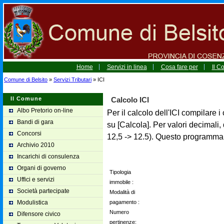
Home
Servizi in linea
Cosa fare per
Il 
Comune di Belsito
»
Servizi Tributari
» ICI
Il Comune
Calcolo ICI
Albo Pretorio on-line
Per il calcolo dell'ICI compilare i 
Bandi di gara
su [Calcola]. Per valori decimali,
Concorsi
12,5 -> 12.5). Questo programma h
Archivio 2010
Incarichi di consulenza
Organi di governo
Tipologia
Uffici e servizi
immobile :
Società partecipate
Modalità di
Modulistica
pagamento :
Numero
Difensore civico
pertinenze: