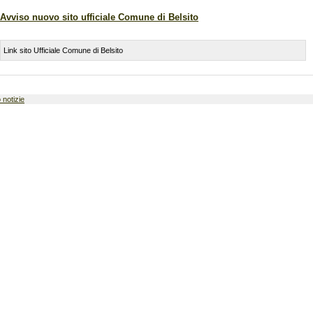
Avviso nuovo sito ufficiale Comune di Belsito
Link sito Ufficiale Comune di Belsito
 notizie