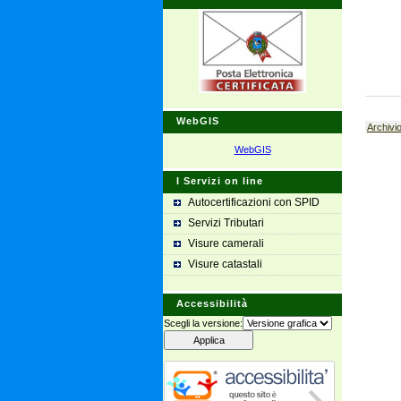
WebGIS
Archivio
WebGIS
I Servizi on line
Autocertificazioni con SPID
Servizi Tributari
Visure camerali
Visure catastali
Accessibilità
Scegli la versione: