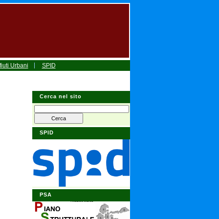
iuti Urbani
SPID
Cerca nel sito
SPID
PSA