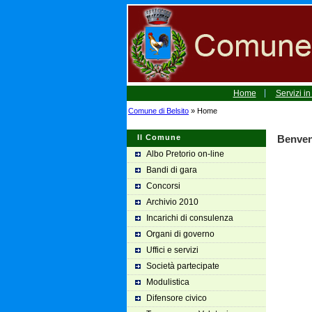
Home
Servizi in
Comune di Belsito
» Home
Il Comune
Benvenu
Albo Pretorio on-line
Bandi di gara
Concorsi
Archivio 2010
Incarichi di consulenza
Organi di governo
Uffici e servizi
Società partecipate
Modulistica
Difensore civico