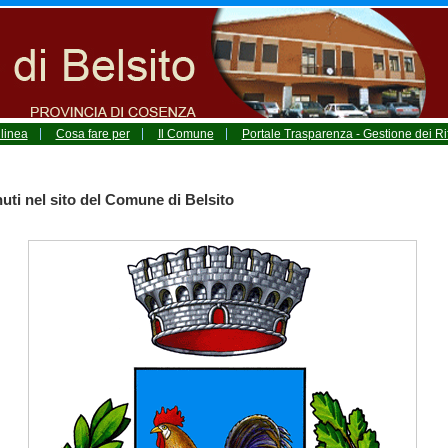
 linea
Cosa fare per
Il Comune
Portale Trasparenza - Gestione dei Rif
ti nel sito del Comune di Belsito