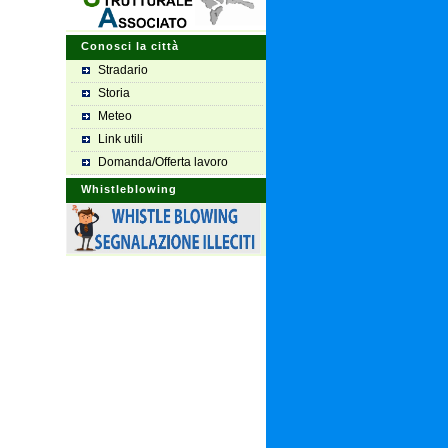
Conosci la città
Stradario
Storia
Meteo
Link utili
Domanda/Offerta lavoro
Whistleblowing