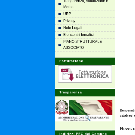
Trasparenza, Valutazione e
Merito
URP
Privacy
Note Legali
Elenco siti tematici
PIANO STRUTTURALE
ASSOCIATO
Fatturazione
Trasparenza
Benvenuti 
calabresi 
News 
Indirizzi PEC del Comune